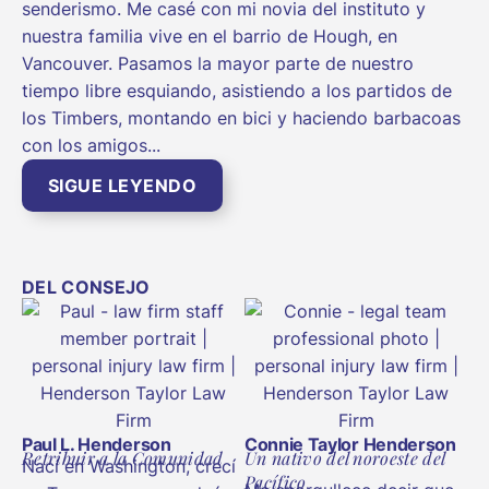
senderismo. Me casé con mi novia del instituto y
nuestra familia vive en el barrio de Hough, en
Vancouver. Pasamos la mayor parte de nuestro
tiempo libre esquiando, asistiendo a los partidos de
los Timbers, montando en bici y haciendo barbacoas
con los amigos...
SIGUE LEYENDO
DEL CONSEJO
Paul L. Henderson
Connie Taylor Henderson
Retribuir a la Comunidad
Un nativo del noroeste del
Nací en Washington, crecí
Pacífico