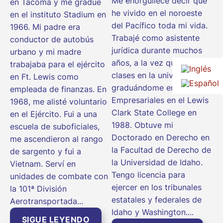
Me enorgullece decir que
en Tacoma y me gradué
he vivido en el noroeste
en el instituto Stadium en
del Pacífico toda mi vida.
1966. Mi padre era
Trabajé como asistente
conductor de autobús
jurídica durante muchos
urbano y mi madre
años, a la vez que tomaba
trabajaba para el ejército
clases en la universidad,
en Ft. Lewis como
graduándome en
empleada de finanzas. En
Empresariales en el Lewis
1968, me alisté voluntario
Clark State College en
en el Ejército. Fui a una
1988. Obtuve mi
escuela de suboficiales,
Doctorado en Derecho en
me ascendieron al rango
la Facultad de Derecho de
de sargento y fui a
la Universidad de Idaho.
Vietnam. Serví en
Tengo licencia para
unidades de combate con
ejercer en los tribunales
la 101ª División
estatales y federales de
Aerotransportada...
Idaho y Washington....
SIGUE LEYENDO