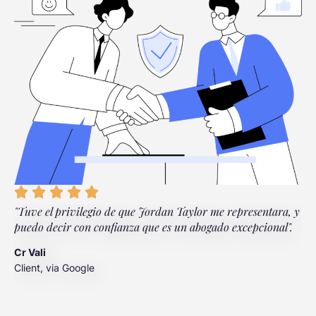
"Tuve el privilegio de que Jordan Taylor me representara, y
"
puedo decir con confianza que es un abogado excepcional".
d
p
Cr Vali
p
Client, via Google
q
J
C