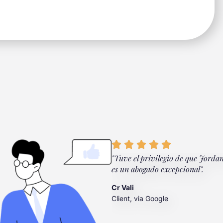
nderson Taylor. Están ahí cuando
"Tuve el privilegio de que Jorda
es un abogado excepcional".
Cr Vali
Client, via Google