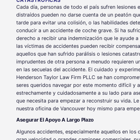
CATASTRÓFICAS
Cada día, personas de todo el país sufren lesiones 
distraídos pueden no darse cuenta de un peatón qu
tarde para evitar una colisión, o las habilidades d
conducir a un accidente de coche grave. Si ha sufri
derecho a recibir una indemnización que le ayude a 
las víctimas de accidentes pueden recibir compensa
aquellos que han sufrido parálisis o lesiones catast
imprudentes de otra persona a menudo requieren una
en las secuelas del accidente. El cuidado y experi
Henderson Taylor Law Firm PLLC se han comprometid
seres queridos navegar por este momento difícil y 
estrechamente y cuidadosamente a su lado para as
que necesita para empezar a reconstruir su vida. 
nuestra oficina de Vancouver hoy mismo para empe
Asegurar El Apoyo A Largo Plazo
Algunos accidentes, especialmente aquellos en los q
gran velocidad o grandes camiones comerciales, pu