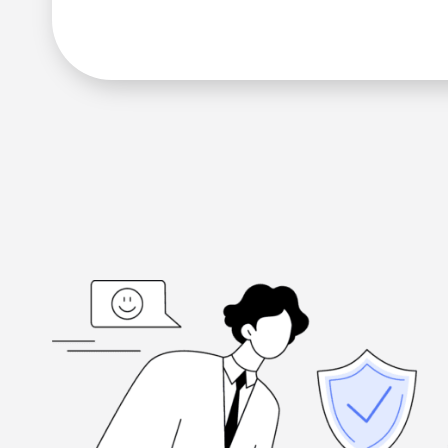
ados
"Estoy agradecido, por la gente trabajadora del bufete He
ió al
los necesitas, y están comprometidos con la excelencia".
Louis Ramirez
Client, via Google