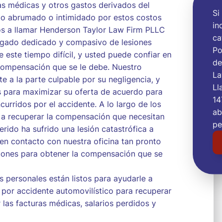
as médicas y otros gastos derivados del
Si
ado abrumado o intimidado por estos costos
in
s a llamar Henderson Taylor Law Firm PLLC
ca
ogado dedicado y compasivo de lesiones
Po
 este tiempo difícil, y usted puede confiar en
de
 compensación que se le debe. Nuestro
La
e a la parte culpable por su negligencia, y
Ll
 para maximizar su oferta de acuerdo para
14
curridos por el accidente. A lo largo de los
ab
 a recuperar la compensación que necesitan
pe
erido ha sufrido una lesión catastrófica a
en contacto con nuestra oficina tan pronto
iones para obtener la compensación que se
personales están listos para ayudarle a
por accidente automovilístico para recuperar
las facturas médicas, salarios perdidos y