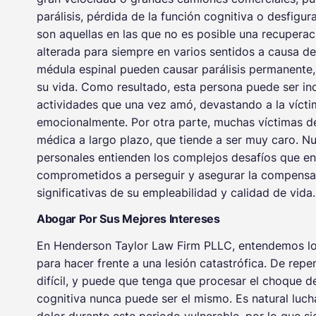
parálisis, pérdida de la función cognitiva o desfigu
son aquellas en las que no es posible una recuperac
alterada para siempre en varios sentidos a causa de 
médula espinal pueden causar parálisis permanente, 
su vida. Como resultado, esta persona puede ser inc
actividades que una vez amó, devastando a la vícti
emocionalmente. Por otra parte, muchas víctimas de
médica a largo plazo, que tiende a ser muy caro. 
personales entienden los complejos desafíos que en
comprometidos a perseguir y asegurar la compensac
significativas de su empleabilidad y calidad de vida.
Abogar Por Sus Mejores Intereses
En Henderson Taylor Law Firm PLLC, entendemos lo
para hacer frente a una lesión catastrófica. De repe
difícil, y puede que tenga que procesar el choque d
cognitiva nunca puede ser el mismo. Es natural luch
dolor durante este periodo vulnerable, por lo que s