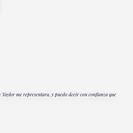
n Taylor me representara, y puedo decir con confianza que
"Todos 
demanda
y asegu
Janet
Client, 