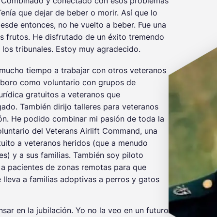
ro. Combinado y conectado con esos problemas
enía que dejar de beber o morir. Así que lo
Desde entonces, no he vuelto a beber. Fue una
sus frutos. He disfrutado de un éxito tremendo
os tribunales. Estoy muy agradecido.
mucho tiempo a trabajar con otros veteranos
laboro como voluntario con grupos de
urídica gratuitos a veteranos que
ado. También dirijo talleres para veteranos
ión. He podido combinar mi pasión de toda la
oluntario del Veterans Airlift Command, una
tuito a veteranos heridos (que a menudo
les) y a sus familias. También soy piloto
va a pacientes de zonas remotas para que
 lleva a familias adoptivas a perros y gatos
r en la jubilación. Yo no la veo en un futuro