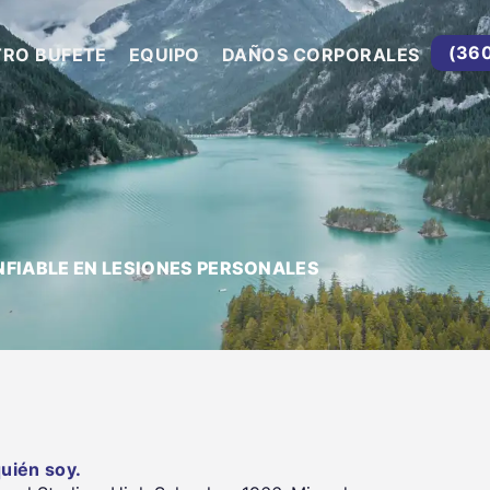
(36
TRO BUFETE
EQUIPO
DAÑOS CORPORALES
NFIABLE EN LESIONES PERSONALES
uién soy.