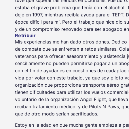
tuve que superar las heridas emocionales. Fue du
estaba el grave problema que tenía con el alcohol. T
dejé en 1997, mientras recibía ayuda para el TEPT. 
época difícil para mí. Pero el trabajo que hice dio 
y de un compromiso renovado para ser abogado en l
Retribuir
Mis experiencias me han dado otros dones. Dedico 
de combate que se enfrentan a retos similares. Co
veteranos para ofrecer asesoramiento y asistencia j
sencillamente no pueden permitirse pagar a un abog
con el fin de ayudarles en cuestiones de readaptac
vida por volar con este trabajo, ya que soy piloto v
organización que proporciona transporte aéreo gra
tienen dificultades para utilizar los vuelos comercia
voluntario de la organización Angel Flight, que lle
reciban tratamiento médico, y de Pilots N Paws, que
que de otro modo serían sacrificados.
Estoy en la edad en que mucha gente empieza a pensa