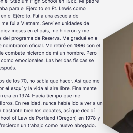
n el Stadium High School en 1966. Mi padre
ba para el Ejército en Ft. Lewis como
en el Ejército. Fui a una escuela de
 me fui a Vietnam. Serví en unidades de
diez meses en el país, me hirieron y me
vés del programa de Reserva. Me gradué en el
 nombraron oficial. Me retiré en 1996 con el
 de combate hicieron de mí un hombre. Pero
s como emocionales. Las heridas físicas se
espués.
os de los 70, no sabía qué hacer. Así que me
el esquí y la vida al aire libre. Finalmente
arrera en 1974. Hacía tiempo que me
 libros. En realidad, nunca había ido a ver a un
bastante bien los debates, así que decidí
chool of Law de Portland (Oregón) en 1978 y
frecieron un trabajo como nuevo abogado.