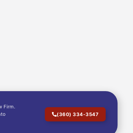
w Firm.
nto
(360) 334-3547