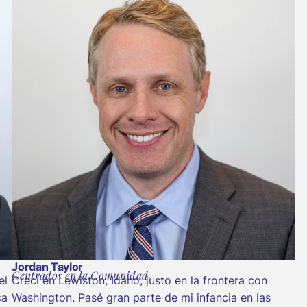
Jordan Taylor
Centrados en la Comunidad
el
Crecí en Lewiston, Idaho, justo en la frontera con
ca
Washington. Pasé gran parte de mi infancia en las