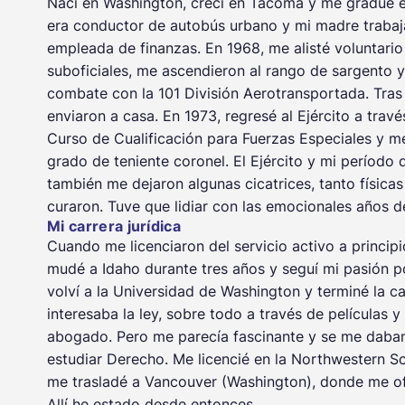
Nací en Washington, crecí en Tacoma y me gradué e
era conductor de autobús urbano y mi madre trabaja
empleada de finanzas. En 1968, me alisté voluntario 
suboficiales, me ascendieron al rango de sargento y
combate con la 101 División Aerotransportada. Tras 
enviaron a casa. En 1973, regresé al Ejército a tra
Curso de Cualificación para Fuerzas Especiales y me
grado de teniente coronel. El Ejército y mi período
también me dejaron algunas cicatrices, tanto física
curaron. Tuve que lidiar con las emocionales años d
Mi carrera jurídica
Cuando me licenciaron del servicio activo a principi
mudé a Idaho durante tres años y seguí mi pasión por 
volví a la Universidad de Washington y terminé la c
interesaba la ley, sobre todo a través de películas y
abogado. Pero me parecía fascinante y se me daban 
estudiar Derecho. Me licencié en la Northwestern S
me trasladé a Vancouver (Washington), donde me o
Allí he estado desde entonces.