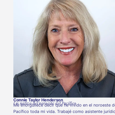
Connie Taylor Henderson
Un nativo del noroeste del Pacífico
Me enorgullece decir que he vivido en el noroeste d
Pacífico toda mi vida. Trabajé como asistente jurídi